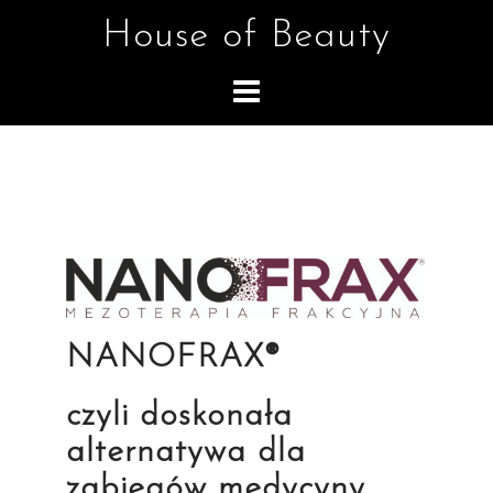
Skip
House of Beauty
to
content
NANOFRAX
®
czyli doskonała
alternatywa dla
zabiegów medycyny