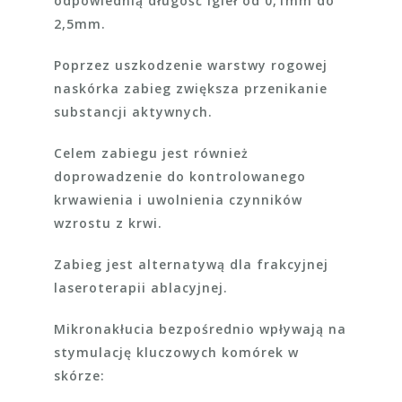
odpowiednią długość igieł od 0,1mm do
2,5mm.
Poprzez uszkodzenie warstwy rogowej
naskórka zabieg zwiększa przenikanie
substancji aktywnych.
Celem zabiegu jest również
doprowadzenie do kontrolowanego
krwawienia i uwolnienia czynników
wzrostu z krwi.
Zabieg jest alternatywą dla frakcyjnej
laseroterapii ablacyjnej.
Mikronakłucia bezpośrednio wpływają na
stymulację kluczowych komórek w
skórze: