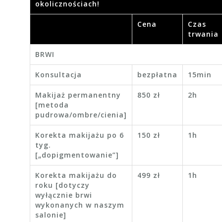
okolicznościach!
Cena
Czas
trwania
BRWI
Konsultacja
bezpłatna
15min
Makijaż permanentny
850 zł
2h
[metoda
pudrowa/ombre/cienia]
Korekta makijażu po 6
150 zł
1h
tyg.
[„dopigmentowanie”]
Korekta makijażu do
499 zł
1h
roku [dotyczy
wyłącznie brwi
wykonanych w naszym
salonie]